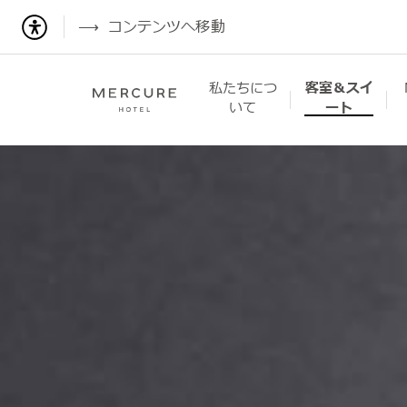
コンテンツへ移動
私たちにつ
客室＆スイ
いて
ート