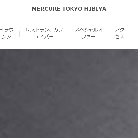
MERCURE TOKYO HIBIYA
M ラウ
レストラン、カフ
スペシャルオ
アク
ンジ
ェ＆バー
ファー
セス