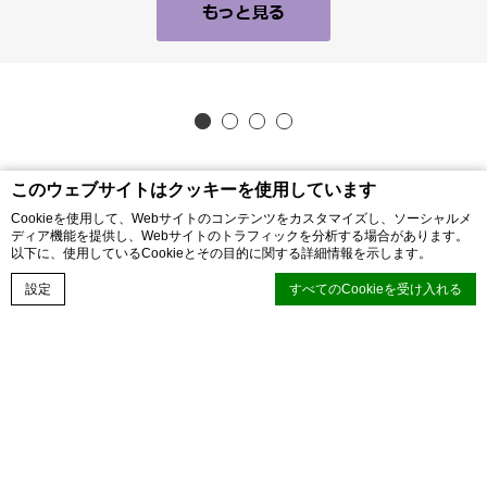
もっと見る
このウェブサイトはクッキーを使用しています
Cookieを使用して、Webサイトのコンテンツをカスタマイズし、ソーシャルメ
ディア機能を提供し、Webサイトのトラフィックを分析する場合があります。
以下に、使用しているCookieとその目的に関する詳細情報を示します。
今すぐ予約
ニュースレターを購読する
設定
すべてのCookieを受け入れる
ニュースレターを購読して、特別オファーや
先行販売情報をいち早く入手しましょう。
ディーエッジマカロンCMP
によるCookie宣言. 最後の更新：2026-05-27.
クッキーとは何ですか？
Cookieは、ユーザーエクスペリエンスを向上させるためにWebサイ
トで使用されるテキスト情報のほんの一部です。 すべてのCookieを
受け入れるか、許可するカテゴリを選択します。