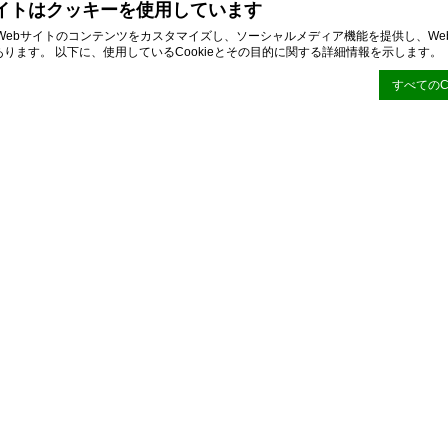
イトはクッキーを使用しています
て、Webサイトのコンテンツをカスタマイズし、ソーシャルメディア機能を提供し、W
ります。 以下に、使用しているCookieとその目的に関する詳細情報を示します。
すべてのC
CMP
によるCookie宣言. 最後の更新：2026-05-27.
は何ですか？
ユーザーエクスペリエンスを向上させるためにWebサイトで使用されるテキスト情報の
ieを受け入れるか、許可するカテゴリを選択します。
ー
eにより、Webサイトが適切に動作し、プライベートエリアのログインやWebサイトの
能が有効になります。
eはありません。
設定
法的情報
利用規約
宿泊約款
お問い合わせ