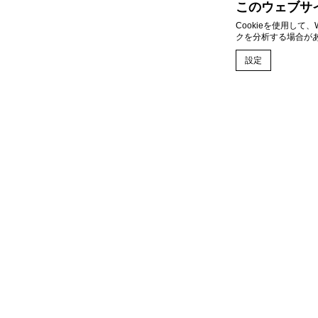
このウェブサ
Cookieを使用し
クを分析する場合があ
設定
ディーエッジマカロン
クッキーと
Cookieは、
すべてのCook
クッキーポリシ
必要
必要なCooki
どの基本的な機
この種のCooki
環境
COOKIE POLICY
個人情報保護方針