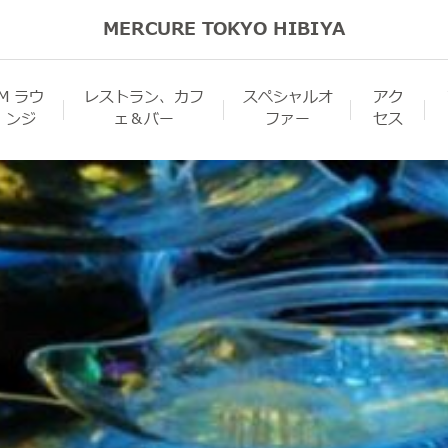
MERCURE TOKYO HIBIYA
M ラウ
レストラン、カフ
スペシャルオ
アク
ンジ
ェ＆バー
ファー
セス